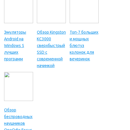
Эмуляторы
Обзор Kingston
Топ-7 больших
Android на
KC3000
и мощных
Windows 5
сверхбыстрый
блютуз
лучших
SSD с
колонок для
программ
современной
вечеринок
начинкой
Обзор
беспроводных
наушников
OneOdio Focus