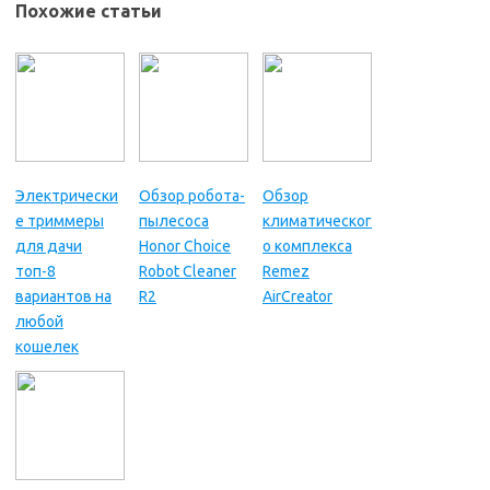
Похожие статьи
Электрически
Обзор робота-
Обзор
е триммеры
пылесоса
климатическог
для дачи
Honor Choice
о комплекса
топ-8
Robot Cleaner
Remez
вариантов на
R2
AirCreator
любой
кошелек