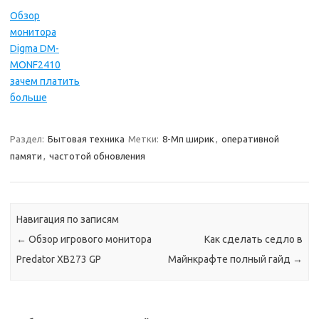
Обзор
монитора
Digma DM-
MONF2410
зачем платить
больше
Раздел:
Бытовая техника
Метки:
8-Мп ширик
,
оперативной
памяти
,
частотой обновления
Навигация по записям
←
Обзор игрового монитора
Как сделать седло в
Predator XB273 GP
Майнкрафте полный гайд
→