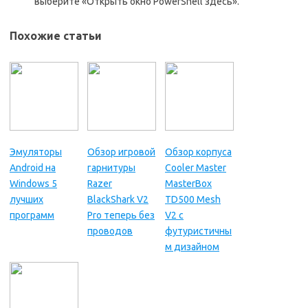
выберите «Открыть окно PowerShell здесь».
Похожие статьи
Эмуляторы
Обзор игровой
Обзор корпуса
Android на
гарнитуры
Cooler Master
Windows 5
Razer
MasterBox
лучших
BlackShark V2
TD500 Mesh
программ
Pro теперь без
V2 с
проводов
футуристичны
м дизайном