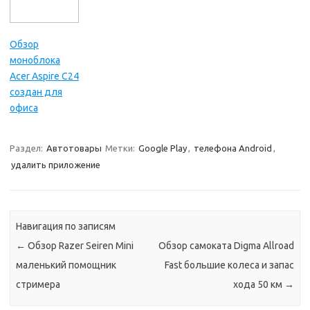
Обзор
моноблока
Acer Aspire C24
создан для
офиса
Раздел:
Автотовары
Метки:
Google Play
,
телефона Android
,
удалить приложение
Навигация по записям
←
Обзор Razer Seiren Mini
Обзор самоката Digma Allroad
маленький помощник
Fast большие колеса и запас
стримера
хода 50 км
→