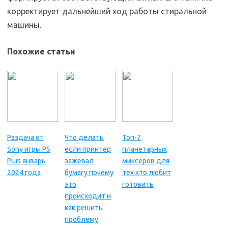
корректирует дальнейший ход работы стиральной
машины.
Похожие статьи
Раздача от
Что делать
Топ-7
Sony игры PS
если принтер
планетарных
Plus январь
зажевал
миксеров для
2024 года
бумагу почему
тех кто любит
это
готовить
происходит и
как решить
проблему