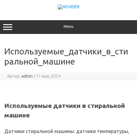
Перейти
к
содержимому
Menu
Используемые_датчики_в_сти
ральной_машине
Автор:
admin
|
11 мая, 2024
Используемые датчики в стиральной
машине
Датчики стиральной машины: датчики температуры,