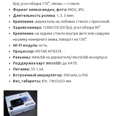
fps), угол обзора 170°, линзы — стекло.
Формат записи видео, фото:
MOV, JPG.
Длительность ролика
: 1, 3, 5 мин.
Крепление
: держатель на лобовое стекло с присоской.
Задняя камера:
1280х720 (30 fps), угол обзора 90°.
Крепление:
на заднее стекло внутри авто или снаружи
на рамку номерного знака, поворот на 130°.
Wi-Fi модуль:
есть.
Процессор:
MSTAR AIT8339.
Разъемы:
miniUSB на держателе/ microUSB на корпусе.
Поддержка карт microSD:
до 64 ГБ.
Питание:
5V 1,5A.
Встроенный аккумулятор:
300 мАч, Li-Pol.
Вес, габариты:
85г, 74х53х33 мм.