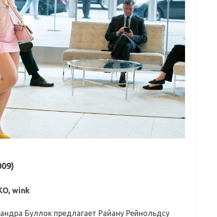
009)
KO, wink
андра Буллок предлагает Райану Рейнольдсу