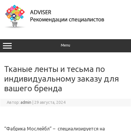
Перейти
к
содержимому
Menu
Тканые ленты и тесьма по
индивидуальному заказу для
вашего бренда
Автор:
admin
|
29 августа, 2024
“Фабрика Мослейбл” – специализируется на