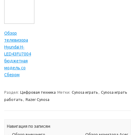
Обзор
телевизора
Hyundai H-
LED43FU7004
бюджетная
модель со
Сбером
Раздел:
Цифровая техника
Метки:
Cynosa играть
,
Cynosa играть
работать
,
Razer Cynosa
Навигация по записям
←
Обзор внешнего
Обзор монитора Acer