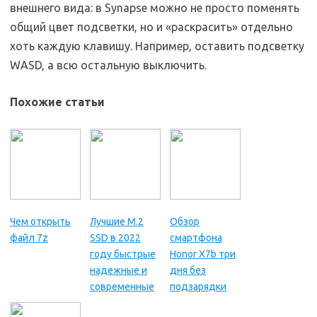
внешнего вида: в Synapse можно не просто поменять
общий цвет подсветки, но и «раскрасить» отдельно
хоть каждую клавишу. Например, оставить подсветку
WASD, а всю остальную выключить.
Похожие статьи
Чем открыть
Лучшие M.2
Обзор
файл 7z
SSD в 2022
смартфона
году быстрые
Honor X7b три
надежные и
дня без
современные
подзарядки