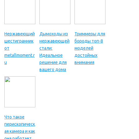
Нержавеющий
Дымоходы из
Триммеры для
шестигранник
нержавеющей
бороды топ-8
от
стали:
моделей
metallmoment.r
Идеальное
достойных
u
решение для
внимания
вашего дома
Что такое
перископическ
ая камера и как
она работает