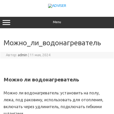
Перейти
к
содержимому
Menu
Можно_ли_водонагреватель
Автор:
admin
|
11 мая, 2024
Можно ли водонагреватель
Можно ли водонагреватель: установить на полу,
лежа, под раковину, использовать для отопления,
включать через удлинитель, подключать гибкими
шлангами.