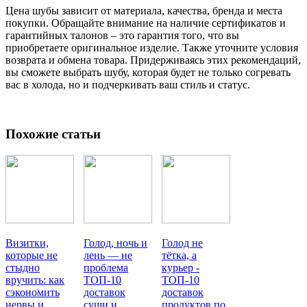
Цена шубы зависит от материала, качества, бренда и места
покупки. Обращайте внимание на наличие сертификатов и
гарантийных талонов – это гарантия того, что вы
приобретаете оригинальное изделие. Также уточните условия
возврата и обмена товара. Придерживаясь этих рекомендаций,
вы сможете выбрать шубу, которая будет не только согревать
вас в холода, но и подчеркивать ваш стиль и статус.
Похожие статьи
Визитки,
Голод, ночь и
Голод не
которые не
лень — не
тётка, а
стыдно
проблема
курьер -
вручить: как
ТОП-10
ТОП-10
сэкономить
доставок
доставок
нервы и
суши и
продуктов по