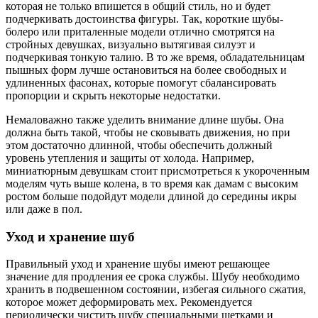
которая не только впишется в общий стиль, но и будет
подчеркивать достоинства фигуры. Так, короткие шубы-
болеро или приталенные модели отлично смотрятся на
стройных девушках, визуально вытягивая силуэт и
подчеркивая тонкую талию. В то же время, обладательницам
пышных форм лучше остановиться на более свободных и
удлиненных фасонах, которые помогут сбалансировать
пропорции и скрыть некоторые недостатки.
Немаловажно также уделить внимание длине шубы. Она
должна быть такой, чтобы не сковывать движения, но при
этом достаточно длинной, чтобы обеспечить должный
уровень утепления и защиты от холода. Например,
миниатюрным девушкам стоит присмотреться к укороченным
моделям чуть выше колена, в то время как дамам с высоким
ростом больше подойдут модели длиной до середины икры
или даже в пол.
Уход и хранение шуб
Правильный уход и хранение шубы имеют решающее
значение для продления ее срока службы. Шубу необходимо
хранить в подвешенном состоянии, избегая сильного сжатия,
которое может деформировать мех. Рекомендуется
периодически чистить шубу специальными щетками и