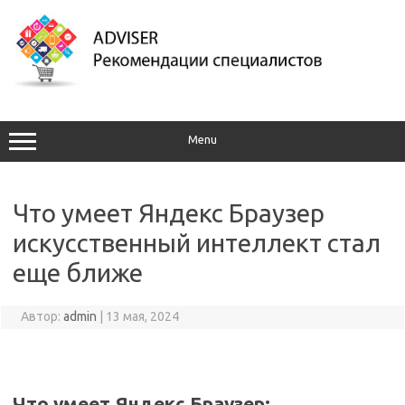
Перейти
к
содержимому
Menu
Что умеет Яндекс Браузер
искусственный интеллект стал
еще ближе
Автор:
admin
|
13 мая, 2024
Что умеет Яндекс Браузер: