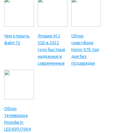
Чем открыть
Лучшие M.2
Обзор
файл 7z
SSD в 2022
смартфона
году быстрые
Honor X7b три
надежные и
дня без
современные
подзарядки
Обзор
телевизора
Hyundai H-
LED43FU7004