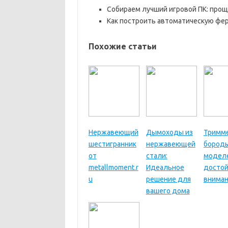
Собираем лучший игровой ПК: прощ
Как построить автоматическую ферм
Похожие статьи
Нержавеющий
Дымоходы из
Тримм
шестигранник
нержавеющей
бороды
от
стали:
модел
metallmoment.r
Идеальное
досто
u
решение для
вниман
вашего дома