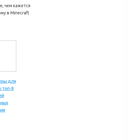
е, чем кажется
у в Minecraft
еры для
 топ-8
ей
йных
ия