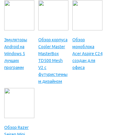
Эмуляторы
Обзор корпуса
Обзор
Android на
Cooler Master
моноблока
Windows 5
MasterBox
Acer Aspire C24
лучших
TD500 Mesh
создан для
программ
V2 с
офиса
футуристичны
м дизайном
Обзор Razer
Seiren Mini